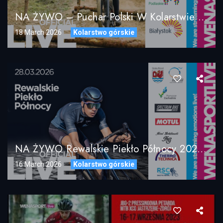
NA ŻYWO – Puchar Polski W Kolarstwie Górskim MTB XCO – Ogrodniczki UCI C2 2026
18 March 2026
Kolarstwo górskie
NA ŻYWO Rewalskie Piekło Północy 2026 / Rewal-Pogorzelica 28.03.2026
16 March 2026
Kolarstwo górskie