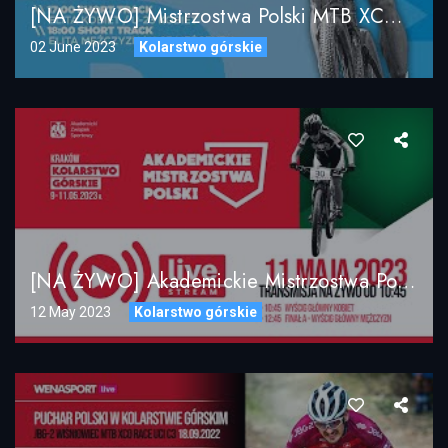
[NA ŻYWO] Mistrzostwa Polski MTB XCO / Białka Tatrzańska 2023 / DZIEŃ 1
02 June 2023
Kolarstwo górskie
[NA ŻYWO] Akademickie Mistrzostwa Polski W Kolarstwie Górskim, Kraków 11.05.2023 – LIVE STREAM
12 May 2023
Kolarstwo górskie