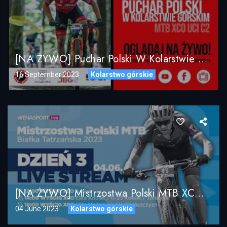
[NA ŻYWO] Puchar Polski W Kolarstwie Górskim MTB XCO – JBG-2 Pressingowa Petarda 2023
16 September 2023
Kolarstwo górskie
[NA ŻYWO] Mistrzostwa Polski MTB XCO / Białka Tatrzańska 2023 / DZIEŃ 3
04 June 2023
Kolarstwo górskie