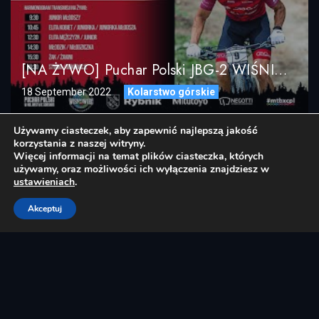
[NA ŻYWO] Puchar Polski JBG-2 WIŚNIOWIEC MTB XCO RACE UCI C3 18.09.2022
18 September 2022
Kolarstwo górskie
Używamy ciasteczek, aby zapewnić najlepszą jakość
korzystania z naszej witryny.
Więcej informacji na temat plików ciasteczka, których
używamy, oraz możliwości ich wyłączenia znajdziesz w
ustawieniach
.
Akceptuj
[NA ŻYWO] Puchar Polski W Kolarstwie Górskim – CykloOpawy XCO / Głuchołazy 03.09.2022
03 September 2022
Kolarstwo górskie