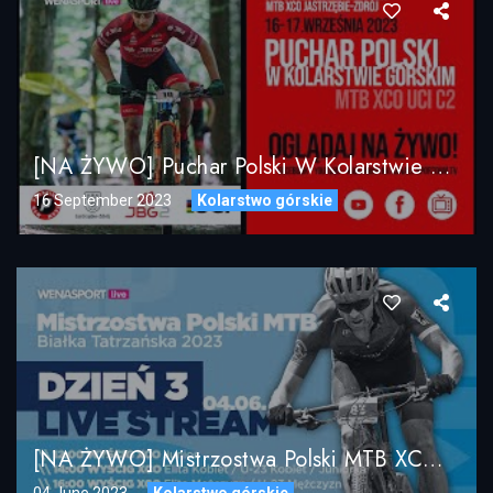
[NA ŻYWO] Puchar Polski W Kolarstwie Górskim MTB XCO – JBG-2 Pressingowa Petarda 2023
16 September 2023
Kolarstwo górskie
[NA ŻYWO] Mistrzostwa Polski MTB XCO / Białka Tatrzańska 2023 / DZIEŃ 3
04 June 2023
Kolarstwo górskie