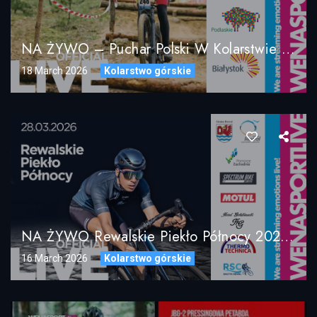
NA ŻYWO – Puchar Polski W Kolarstwie Górskim MTB XCO – Ogrodniczki UCI C2 2026
18 March 2026
Kolarstwo górskie
NA ŻYWO Rewalskie Piekło Północy 2026 / Rewal-Pogorzelica 28.03.2026
16 March 2026
Kolarstwo górskie