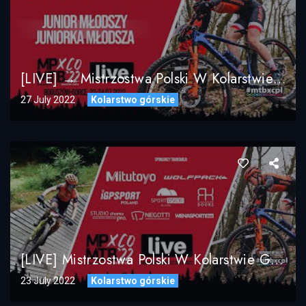
[LIVE] → Mistrzostwa Polski W Kolarstwie Górskim MTB XCO 2022 Boguszów-Gorce / Junior Młodszy
27 July 2022
Kolarstwo górskie
[LIVE] Mistrzostwa Polski W Kolarstwie Górskim MTB XCO 2022 / DZIEŃ 2 / Masters, Młodzik, Żak, Amator
23 July 2022
Kolarstwo górskie