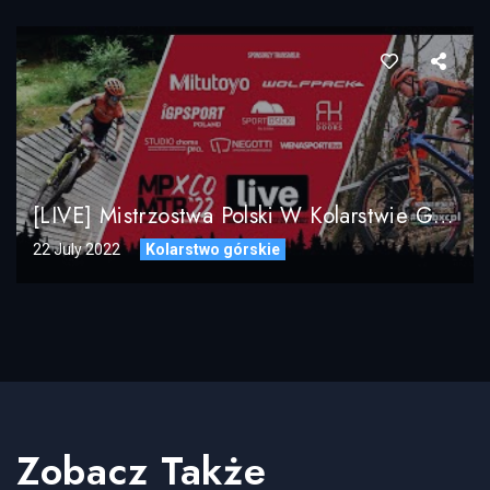
[LIVE] Mistrzostwa Polski W Kolarstwie Górskim MTB XCO 2022 / DZIEŃ 1 / Sztafety Drużynowe XCR, Short XCC
22 July 2022
Kolarstwo górskie
Zobacz Także