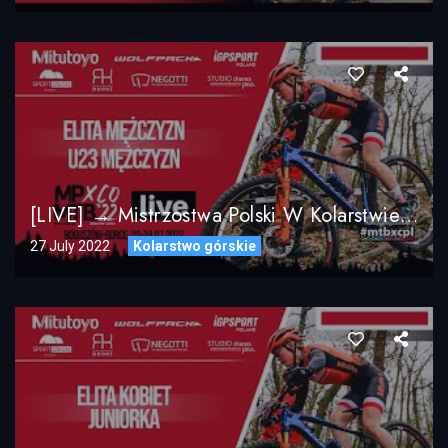
[LIVE] → Mistrzostwa Polski W Kolarstwie Górskim MTB XCO 2022 Boguszów-Gorce / Elita Mężczyzn
27 July 2022
Kolarstwo górskie