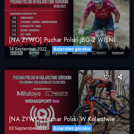
[NA ŻYWO] Puchar Polski JBG-2 WIŚNIOWIEC MTB XCO RACE UCI C3 18.09.2022
18 September 2022
Kolarstwo górskie
[NA ŻYWO] Puchar Polski W Kolarstwie Górskim – CykloOpawy XCO / Głuchołazy 03.09.2022
03 September 2022
Kolarstwo górskie