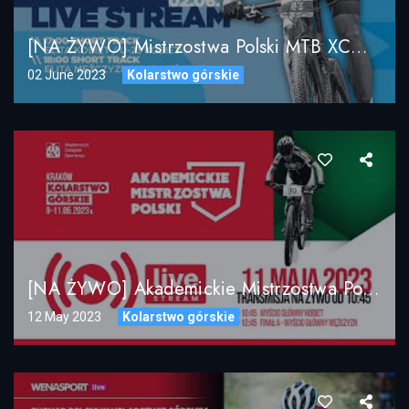
[NA ŻYWO] Mistrzostwa Polski MTB XCO / Białka Tatrzańska 2023 / DZIEŃ 1
02 June 2023
Kolarstwo górskie
[NA ŻYWO] Akademickie Mistrzostwa Polski W Kolarstwie Górskim, Kraków 11.05.2023 – LIVE STREAM
12 May 2023
Kolarstwo górskie