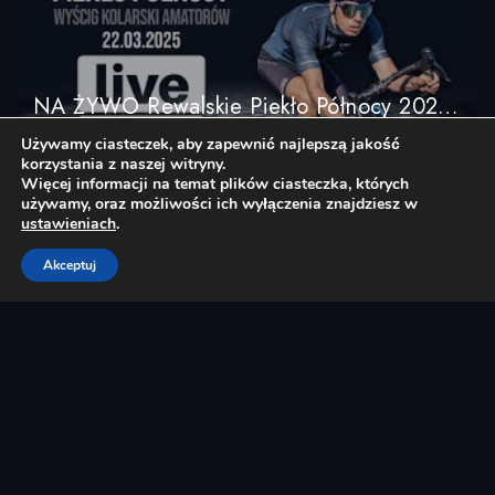
NA ŻYWO Rewalskie Piekło Północy 2025 / Rewal-Pogorzelica 22.03.2025
23 March 2025
Kolarstwo szosowe
Używamy ciasteczek, aby zapewnić najlepszą jakość
korzystania z naszej witryny.
Więcej informacji na temat plików ciasteczka, których
używamy, oraz możliwości ich wyłączenia znajdziesz w
ustawieniach
.
Akceptuj
NA ŻYWO / LIVE STREAM – Ślężański Mnich BRUKI & SZUTRY 2025 – UCI 1.2
18 March 2025
Kolarstwo szosowe