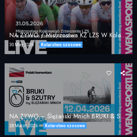
NA ŻYWO / Mistrzostwa KZ LZS W Kolarstwie Szosowym Kobiet / 31.05.2026 Jarosławiec
30 May 2026
Kolarstwo szosowe
NA ŻYWO – Ślężański Mnich BRUKI & SZUTRY 2026 UCI 1.2 Elita Mężczyzn [PL]
28 March 2026
Kolarstwo szosowe