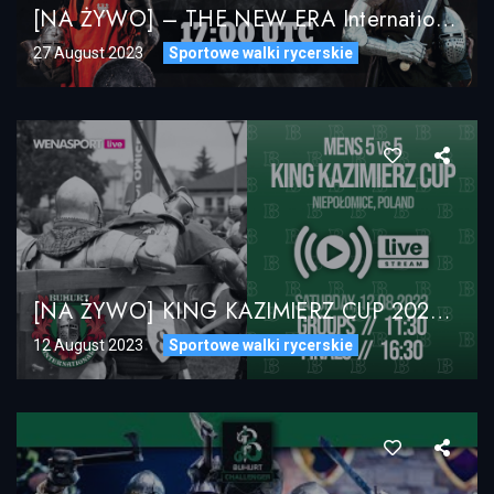
[NA ŻYWO] – THE NEW ERA International Knights Fight League Livestream
27 August 2023
Sportowe walki rycerskie
[NA ŻYWO] KING KAZIMIERZ CUP 2023 – Buhurt International, Niepolomice, Poland [LIVE STREAM]
12 August 2023
Sportowe walki rycerskie