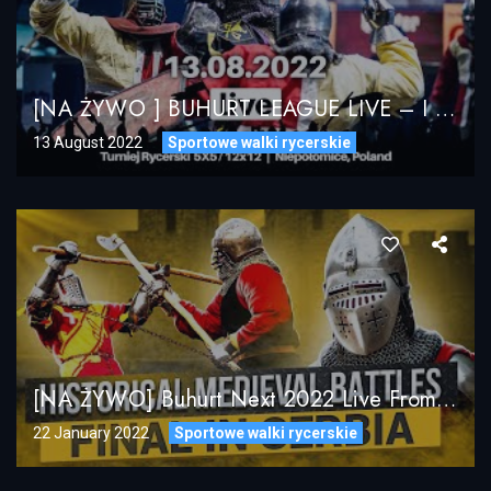
[NA ŻYWO ] BUHURT LEAGUE LIVE – I Turniej Rycerski W Niepołomicach 13.08.2022
13 August 2022
Sportowe walki rycerskie
[NA ŻYWO] Buhurt Next 2022 Live From Belgrade
22 January 2022
Sportowe walki rycerskie