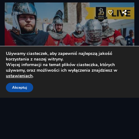
Używamy ciasteczek, aby zapewnić najlepszą jakość
[NA ŻYWO] Buhurt Challenger Live / Men`s 5vs5 Arena Niepokorni, Poland
korzystania z naszej witryny.
Więcej informacji na temat plików ciasteczka, których
05 June 2021
Sportowe walki rycerskie
używamy, oraz możliwości ich wyłączenia znajdziesz w
ustawieniach
.
Akceptuj
Zobacz Także
Polityka prywatności