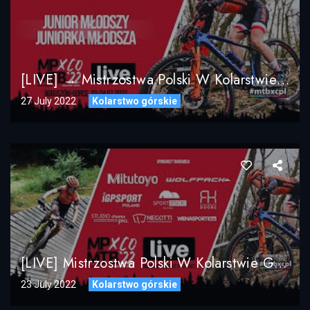
[LIVE] → Mistrzostwa Polski W Kolarstwie Górskim MTB XCO 2022 Boguszów-Gorce / Junior Młodszy
27 July 2022
Kolarstwo górskie
[LIVE] Mistrzostwa Polski W Kolarstwie Górskim MTB XCO 2022 / DZIEŃ 2 / Masters, Młodzik, Żak, Amator
23 July 2022
Kolarstwo górskie