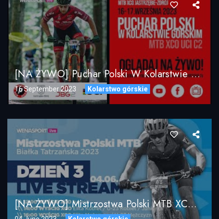
[NA ŻYWO] Puchar Polski W Kolarstwie Górskim MTB XCO – JBG-2 Pressingowa Petarda 2023
16 September 2023
Kolarstwo górskie
[NA ŻYWO] Mistrzostwa Polski MTB XCO / Białka Tatrzańska 2023 / DZIEŃ 3
04 June 2023
Kolarstwo górskie