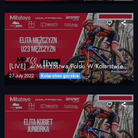
[LIVE] → Mistrzostwa Polski W Kolarstwie Górskim MTB XCO 2022 Boguszów-Gorce / Elita Mężczyzn
27 July 2022
Kolarstwo górskie