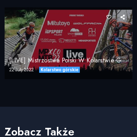
[LIVE] Mistrzostwa Polski W Kolarstwie Górskim MTB XCO 2022 / DZIEŃ 1 / Sztafety Drużynowe XCR, Short XCC
22 July 2022
Kolarstwo górskie
Zobacz Także