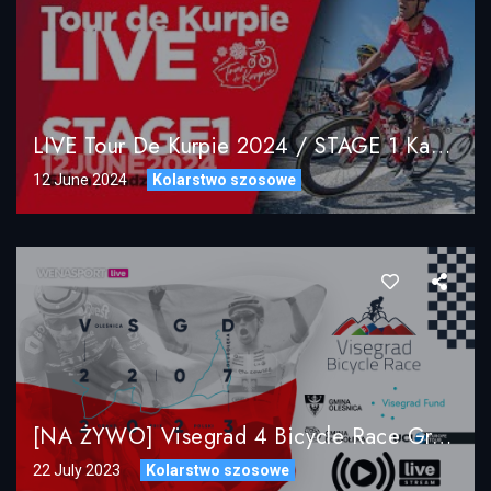
LIVE Tour De Kurpie 2024 / STAGE 1 Kadzidło / UCI Bike Race
12 June 2024
Kolarstwo szosowe
[NA ŻYWO] Visegrad 4 Bicycle Race Grand Prix Poland UCI Live
22 July 2023
Kolarstwo szosowe