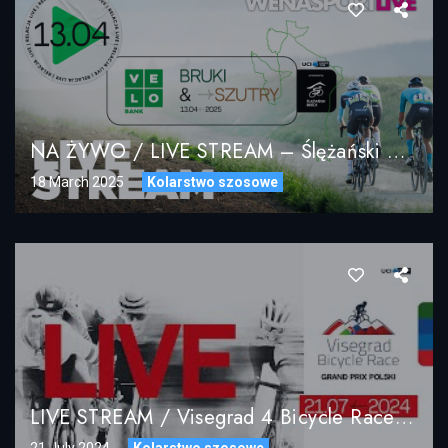
NA ŻYWO / LIVE STREAM – Ślężański Mnich BRUKI & SZUTRY 2025 – UCI 1.2
18 March 2025
Kolarstwo szosowe
LIVE STREAM / Visegrad 4 Bicycle Race Grand Prix Poland UCI 2024 / NA ŻYWO
21 July 2024
Kolarstwo szosowe