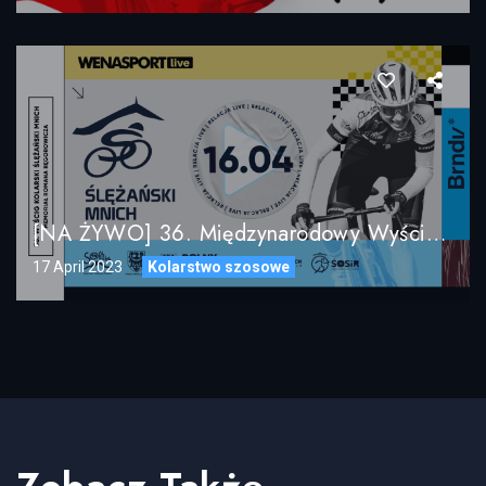
[NA ŻYWO] 36. Międzynarodowy Wyścig Kolarski „Ślężański Mnich” 2023, Sobótka
17 April 2023
Kolarstwo szosowe