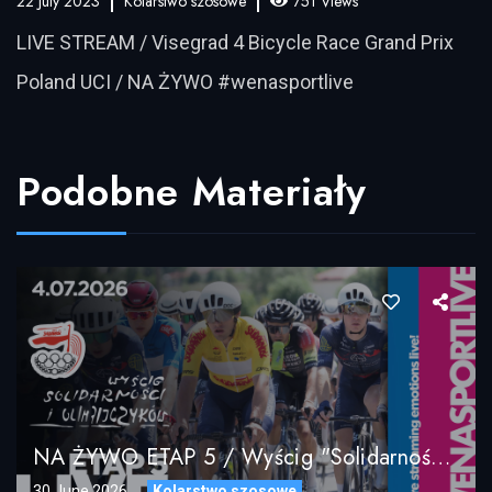
22 July 2023
Kolarstwo szosowe
751 Views
LIVE STREAM / Visegrad 4 Bicycle Race Grand Prix
Poland UCI / NA ŻYWO #wenasportlive
Podobne Materiały
NA ŻYWO ETAP 5 / Wyścig "Solidarności" I Olimpijczyków / 04.07.2026
30 June 2026
Kolarstwo szosowe