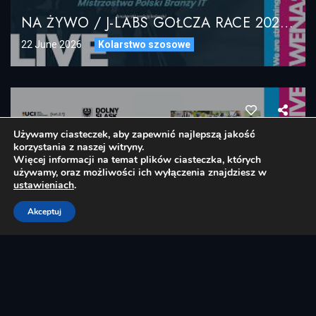
NA ŻYWO / J-LABS GOŁCZA RACE 2026 – II Mistrzostwa Polski Branży IT / LIVE STREAM
22 June 2026
Kolarstwo szosowe
Używamy ciasteczek, aby zapewnić najlepszą jakość
korzystania z naszej witryny.
Więcej informacji na temat plików ciasteczka, których
używamy, oraz możliwości ich wyłączenia znajdziesz w
ustawieniach
.
LIVE STAGE4 / VeloBank Ślęża Tour Dolny Śląsk 2026 / 14.06.2026
Akceptuj
01 June 2026
Kolarstwo szosowe