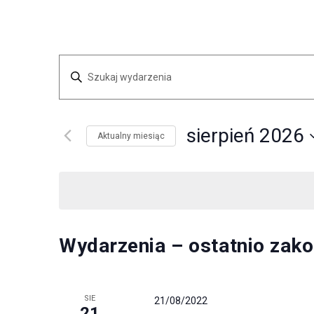
Bgmsport
W
Wpisz
Y
słowo
kluczowe.
D
sierpień 2026
Aktualny miesiąc
Szukaj
A
Wybierz
wg
R
datę.
słowa
kluczowego
Z
Wydarzenia.
K
Wydarzenia – ostatnio zak
E
A
N
L
SIE
21/08/2022
21