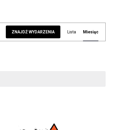
W
ZNAJDŹ WYDARZENIA
Lista
Miesiąc
Y
D
A
R
Z
E
N
I