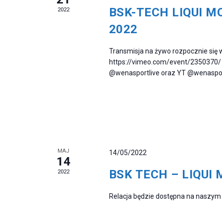
I
E
BSK-TECH LIQUI MOL
2022
A
2022
N
N
Transmisja na żywo rozpocznie się w
D
A
https://vimeo.com/event/2350370/ 
@wenasportlive oraz YT @wenaspo
A
W
R
I
Z
G
W
A
MAJ
14/05/2022
14
Y
C
BSK TECH – LIQUI M
2022
D
J
Relacja będzie dostępna na naszym 
A
A