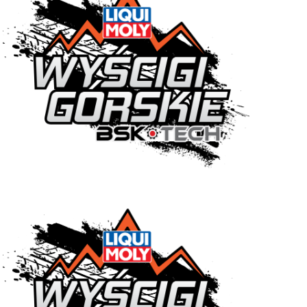
E
W
I
D
O
K
I
N
A
W
I