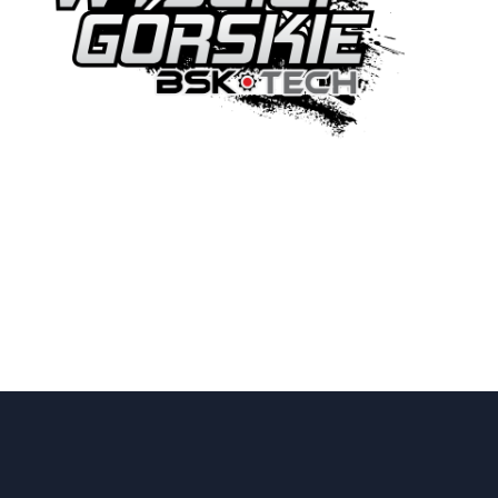
G
A
C
J
A