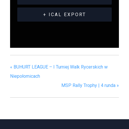
+ ICAL EXPORT
«
BUHURT LEAGUE – I Turniej Walk Rycerskich w
Niepołomicach
MSP Rally Trophy | 4 runda
»