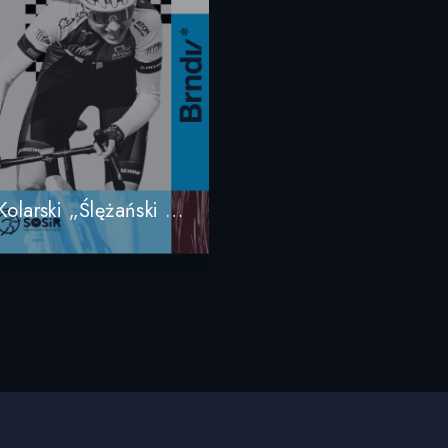
[NA ŻYWO] 36. Międzynarodowy Wyścig Kolarski „Ślężański Mnich” 2023, Sobótka