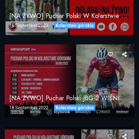
[NA ŻYWO] Puchar Polski W Kolarstwie Górskim MTB XCO – JBG-2 Pressingowa Petarda 2023
16 September 2023
Kolarstwo górskie
[NA ŻYWO] Puchar Polski JBG-2 WIŚNIOWIEC MTB XCO RACE UCI C3 18.09.2022
18 September 2022
Kolarstwo górskie