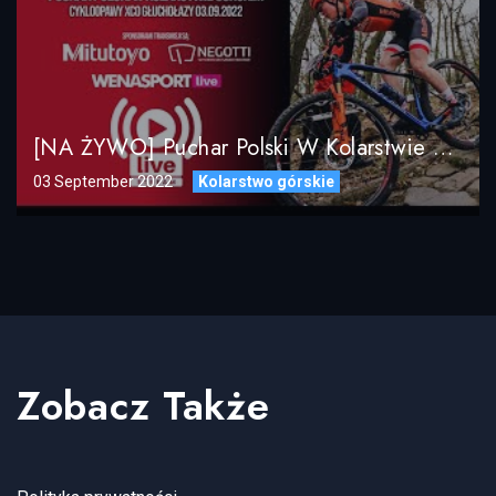
[NA ŻYWO] Puchar Polski W Kolarstwie Górskim – CykloOpawy XCO / Głuchołazy 03.09.2022
03 September 2022
Kolarstwo górskie
Zobacz Także