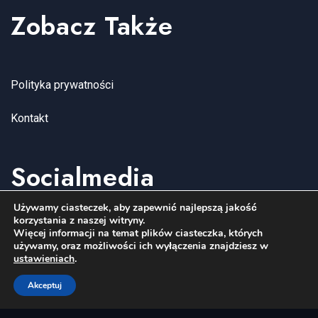
Zobacz Także
Polityka prywatności
Kontakt
Socialmedia
Używamy ciasteczek, aby zapewnić najlepszą jakość
korzystania z naszej witryny.
YouTube
Facebook
Instagram
Więcej informacji na temat plików ciasteczka, których
używamy, oraz możliwości ich wyłączenia znajdziesz w
ustawieniach
.
Akceptuj
Copyright wenagroup.com 2006-2026. All Rights Reserved.