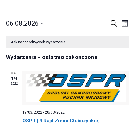
Ospr
W
W
06.08.2026
Szukaj
Miesi
Wybierz
Y
Y
K
datę.
Brak nadchodzących wydarzenia.
D
D
A
Wydarzenia – ostatnio zakończone
A
A
L
R
R
E
MAR
19
Z
2022
Z
N
E
E
D
N
N
19/03/2022
-
20/03/2022
A
I
OSPR | 4 Rajd Ziemi Głubczyckiej
I
R
E