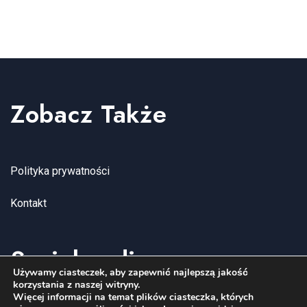
A
Z
W
N
I
W
D
A
Y
O
W
Zobacz Także
D
K
I
A
I
G
R
Polityka prywatności
N
A
Z
Kontakt
A
C
E
W
Socialmedia
J
N
I
Używamy ciasteczek, aby zapewnić najlepszą jakość
A
I
korzystania z naszej witryny.
G
Więcej informacji na temat plików ciasteczka, których