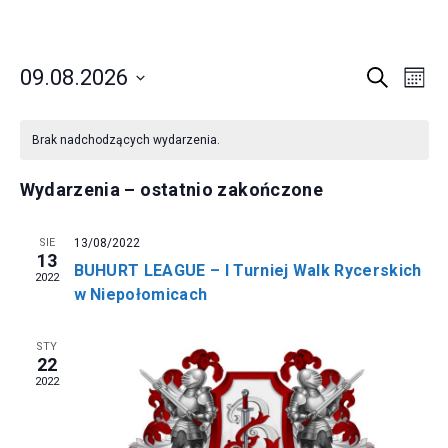
Buhurt
W
W
09.08.2026
Szukaj
Miesi
Wybierz
Y
Y
K
datę.
Brak nadchodzących wydarzenia.
D
D
A
Wydarzenia – ostatnio zakończone
A
A
L
R
R
E
SIE
13/08/2022
13
Z
BUHURT LEAGUE – I Turniej Walk Rycerskich
2022
Z
N
w Niepołomicach
E
E
D
N
STY
22
N
A
2022
I
I
R
E