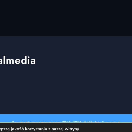
almedia
e
book
stagram
Copyright wenagroup.com 2006-2026. All Rights Reserved.
pszą jakość korzystania z naszej witryny.