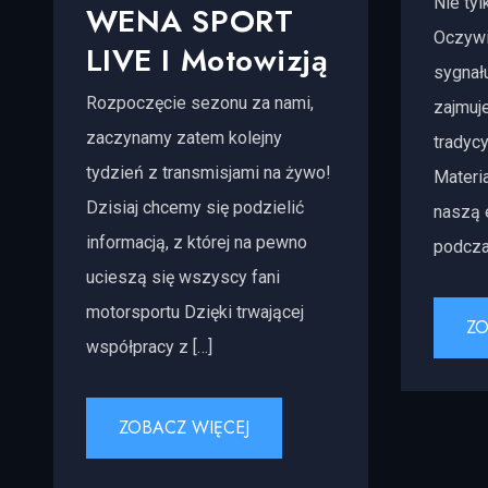
Nie tyl
WENA SPORT
Oczywi
LIVE I Motowizją
sygnał
Rozpoczęcie sezonu za nami,
zajmuj
zaczynamy zatem kolejny
tradycy
tydzień z transmisjami na żywo!
Materi
Dzisiaj chcemy się podzielić
naszą 
informacją, z której na pewno
podcza
ucieszą się wszyscy fani
motorsportu Dzięki trwającej
ZO
współpracy z […]
ZOBACZ WIĘCEJ