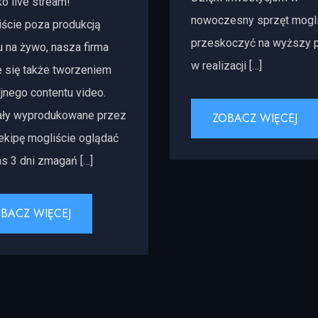
ko live stream!
nowoczesny sprzęt mogl
ście poza produkcją
przeskoczyć na wyższy 
u na żywo, nasza firma
w realizacji […]
e się także tworzeniem
jnego contentu video.
ały wyprodukowane przez
ZOBACZ WIĘCEJ
ekipę mogliście oglądać
s 3 dni zmagań […]
BACZ WIĘCEJ