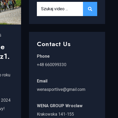
Search for:
SEARCH
S
Contact Us
ie
z1.
Phone
+48 660099330
 roku
Email
wenasportlive@gmail.com
i 2024
WENA GROUP Wroclaw
wy!
Krakowska 141-155